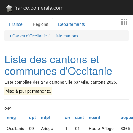
france.comersis.com
France
Régions
Départements
⏴ Cartes d'Occitanie
Liste cantons
Liste des cantons et
communes d'Occitanie
Liste complète des 249 cantons ville par ville, cantons 2025.
Mise à jour permanente.
249
nreg
dpt
ndpt
arr
cant
ncant
popca
Occitanie
09
Ariège
1
01
Haute-Ariège
6365